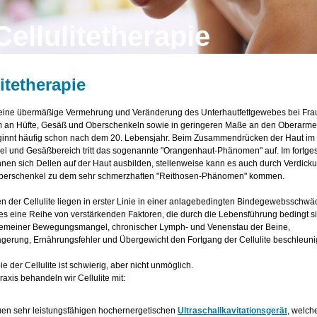
Cellulitetherapie
itetherapie
st eine übermäßige Vermehrung und Veränderung des Unterhautfettgewebes bei Fr
llem an Hüfte, Gesäß und Oberschenkeln sowie in geringeren Maße an den Oberarme
eginnt häufig schon nach dem 20. Lebensjahr. Beim Zusammendrücken der Haut im
l und Gesäßbereich tritt das sogenannte "Orangenhaut-Phänomen" auf. Im fortges
nen sich Dellen auf der Haut ausbilden, stellenweise kann es auch durch Verdick
Oberschenkel zu dem sehr schmerzhaften "Reithosen-Phänomen" kommen.
n der Cellulite liegen in erster Linie in einer anlagebedingten Bindegewebsschwä
es eine Reihe von verstärkenden Faktoren, die durch die Lebensführung bedingt s
gemeiner Bewegungsmangel, chronischer Lymph- und Venenstau der Beine,
gerung, Ernährungsfehler und Übergewicht den Fortgang der Cellulite beschleuni
e der Cellulite ist schwierig, aber nicht unmöglich.
raxis behandeln wir Cellulite mit:
en sehr leistungsfähigen hochernergetischen
Ultraschallkavitationsgerät
, welch