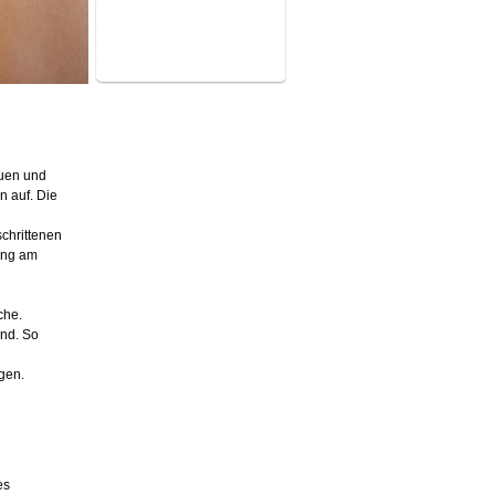
auen und
n auf. Die
chrittenen
ung am
che.
ind. So
gen.
es