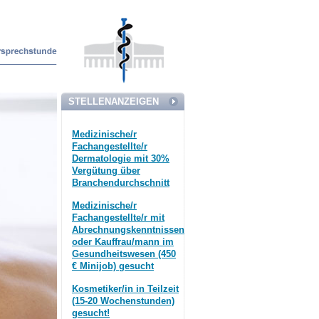
STELLENANZEIGEN
Medizinische/r
Fachangestellte/r
Dermatologie mit 30%
Vergütung über
Branchendurchschnitt
Medizinische/r
Fachangestellte/r mit
Abrechnungskenntnissen
oder Kauffrau/mann im
Gesundheitswesen (450
€ Minijob) gesucht
Kosmetiker/in in Teilzeit
(15-20 Wochenstunden)
gesucht!