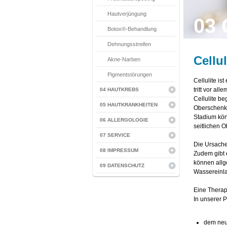
Hautverjüngung
03 
Botox®-Behandlung
Dehnungsstreifen
Cellul
Akne-Narben
Pigmentstörungen
Cellulite i
tritt vor a
04 HAUTKREBS
Cellulite b
05 HAUTKRANKHEITEN
Oberschenke
Stadium kön
06 ALLERGOLOGIE
seitlichen 
07 SERVICE
Die Ursache
08 IMPRESSUM
Zudem gibt 
können all
09 DATENSCHUTZ
Wassereinla
Eine Therapi
In unserer P
dem neu