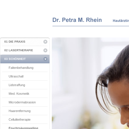
01 DIE PRAXIS
02 LASERTHERAPIE
03 SCHÖNHEIT
Faltenbehandlung
Ultraschall
Lidstraffung
Med. Kosmetik
Microdermabrasion
Haarentfernung
Cellulitetherapie
Fruchtsäurepeeling