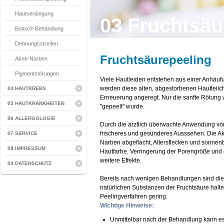
Hautverjüngung
03 Fruchtsäu
Botox®-Behandlung
Dehnungsstreifen
Fruchtsäurepeeling
Akne-Narben
Pigmentstörungen
Viele Hautleiden entstehen aus einer Anhäuf
werden diese alten, abgestorbenen Hautteilche
04 HAUTKREBS
Erneuerung angeregt. Nur die sanfte Rötung w
05 HAUTKRANKHEITEN
"gepeelt" wurde.
06 ALLERGOLOGIE
Durch die ärztlich überwachte Anwendung von 
frischeres und gesünderes Ausssehen. Die Ak
07 SERVICE
Narben abgeflacht, Altersflecken und sonne
08 IMPRESSUM
Hautfarbe, Verringerung der Porengröße un
weitere Effekte.
09 DATENSCHUTZ
Bereits nach wenigen Behandlungen sind die
natürlichen Substanzen der Fruchtsäure halt
Peelingverfahren gering.
Wichtige Hinweise:
Unmittelbar nach der Behandlung kann es