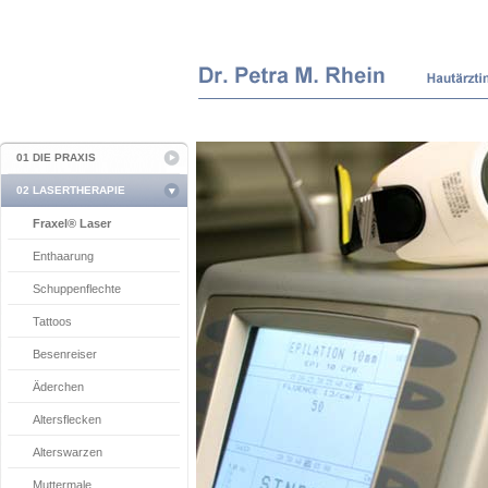
01 DIE PRAXIS
02 LASERTHERAPIE
Fraxel® Laser
Enthaarung
Schuppenflechte
Tattoos
Besenreiser
Äderchen
Altersflecken
Alterswarzen
Muttermale