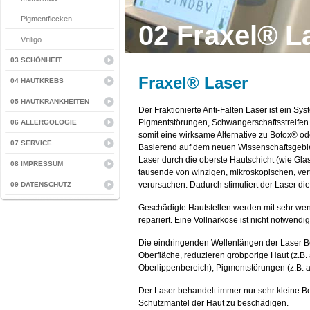
Pigmentflecken
02 Fraxel® L
Vitiligo
03 SCHÖNHEIT
Fraxel® Laser
04 HAUTKREBS
05 HAUTKRANKHEITEN
Der Fraktionierte Anti-Falten Laser ist ein Sy
Pigmentstörungen, Schwangerschaftsstreifen 
06 ALLERGOLOGIE
somit eine wirksame Alternative zu Botox® od
07 SERVICE
Basierend auf dem neuen Wissenschaftsgebiet 
Laser durch die oberste Hautschicht (wie Glas
08 IMPRESSUM
tausende von winzigen, mikroskopischen, ver
verursachen. Dadurch stimuliert der Laser die
09 DATENSCHUTZ
Geschädigte Hautstellen werden mit sehr we
repariert. Eine Vollnarkose ist nicht notwendig
Die eindringenden Wellenlängen der Laser B
Oberfläche, reduzieren grobporige Haut (z.B.
Oberlippenbereich), Pigmentstörungen (z.B. am 
Der Laser behandelt immer nur sehr kleine B
Schutzmantel der Haut zu beschädigen.